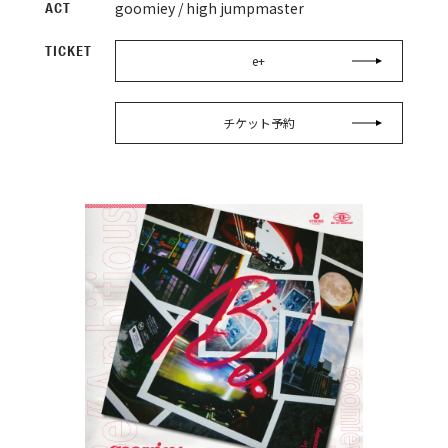
goomiey / high jumpmaster
ACT
TICKET
e+
チケット予約