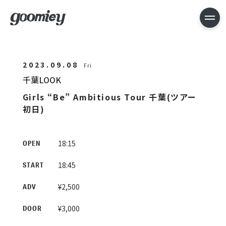
2023.09.08
Fri
千葉LOOK
Girls “Be” Ambitious Tour 千葉(ツアー
初日)
18:15
OPEN
18:45
START
¥2,500
ADV
¥3,000
DOOR