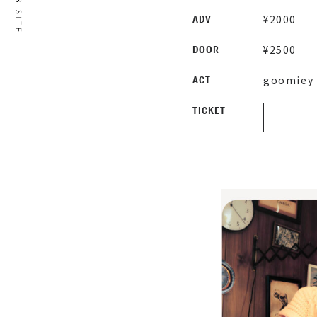
¥2000
ADV
¥2500
DOOR
goomiey 
ACT
TICKET