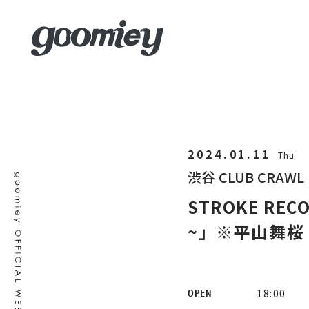
2024.01.11
Thu
渋谷 CLUB CRAWL
STROKE REC
~」※平山舞桜
18:00
OPEN