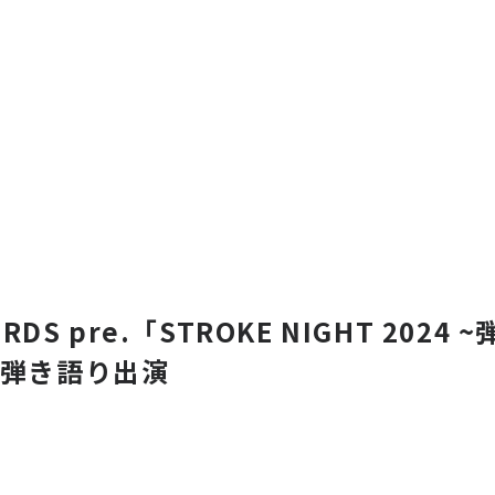
ORDS pre.「STROKE NIGHT 202
 弾き語り出演