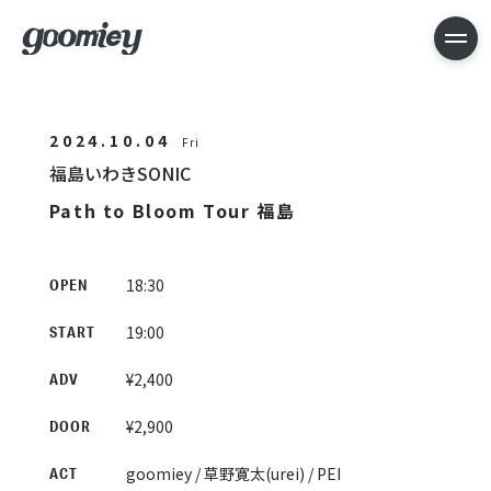
2024.10.04
Fri
福島いわきSONIC
Path to Bloom Tour 福島
18:30
OPEN
19:00
START
¥2,400
ADV
¥2,900
DOOR
goomiey / 草野寛太(urei) / PEI
ACT