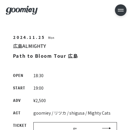
2024.11.25
Mon
広島ALMIGHTY
Path to Bloom Tour 広島
18:30
OPEN
19:00
START
¥2,500
ADV
goomiey / リツカ / shigusa / Mighty Cats
ACT
TICKET
e+