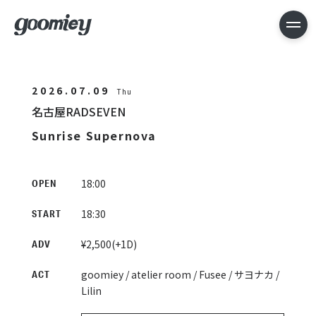
2026.07.09
Thu
名古屋RADSEVEN
Sunrise Supernova
18:00
OPEN
18:30
START
¥2,500(+1D)
ADV
goomiey / atelier room / Fusee / サヨナカ /
ACT
Lilin